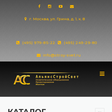
Skip
to
content
г. Москва, ул. Грина, д. 1, к. 8
(495) 979-85-22
(495) 249-29-80
info@stroy-svet.ru
КАТАЛОГ