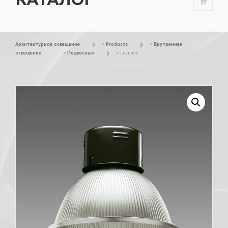
Архитектурное освещение
>
Products
>
Внутреннее
освещение
>
Подвесные
>
Lucente