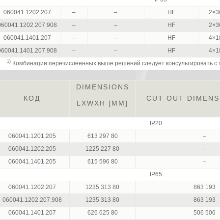
060041.1202.207
–
–
HF
2×3
060041.1202.207.908
–
–
HF
2×3
060041.1401.207
–
–
HF
4×1
060041.1401.207.908
–
–
HF
4×1
1)
Комбинации перечислеенных выше решений следует консультировать с
DIMENSIONS
КОД
CUT OUT DIMENS
LXWXH [MM]
IP20
060041.1201.205
613 297 80
–
060041.1202.205
1225 227 80
–
060041.1401.205
615 596 80
–
IP65
060041.1202.207
1235 313 80
863 193
060041.1202.207.908
1235 313 80
863 193
060041.1401.207
626 625 80
506 506