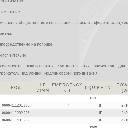
табилизатор
рименение
омещения общественного пользования, офисы, конференц-залы, л
онтаж
епосредственно на потолке
ополнительно
озможность использования соединительных элементов для 
тражатель над лампой, модуль аварийного питания
HF
EMERGENCY
POW
КОД
EQUIPMENT
DIMM
KIT
[W
IP20
1)
060041.1201.205
+
HF
2×1
060041.1202.205
+
+
HF
2×3
060041.1401.205
+
+
HF
4×1
IP65