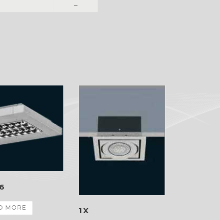
–
6
D MORE
1X