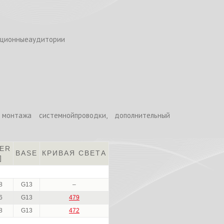
екционныеаудитории
монтажа системнойпроводки, дополнительный
ER
BASE
КРИВАЯ СВЕТА
]
8
G13
–
6
G13
479
8
G13
472