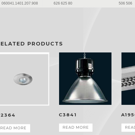
060041.1401.207.908
626 625 80
506 506
RELATED PRODUCTS
C3841
A195
H2364
READ MORE
REA
READ MORE