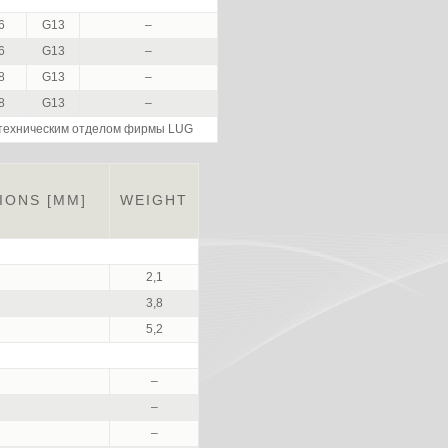
6
G13
–
6
G13
–
8
G13
–
8
G13
–
 техническим отделом фирмы LUG
IONS [MM]
WEIGHT
2,1
3,8
5,2
–
–
–