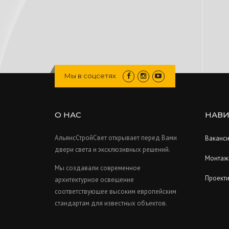
Мы в соцсетях
О НАС
НАВИ
АльянсСтройСвет открывает перед Вами
Ваканс
двери света и эксклюзивных решений.
Монтаж
Мы создавали современное
Проект
архитектурное освещение
соответствующее высоким европейским
стандартам для известных объектов.