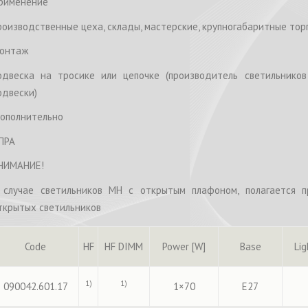
рименение
роизводственные цеха, склады, мастерские, крупногабаритные то
онтаж
одвеска на тросике или цепочке (производитель светильнико
одвески)
ополнительно
ПРА
НИМАНИЕ!
 случае светильников MH с открытым плафоном, полагается п
ткрытых светильников
Code
HF
HF DIMM
Power [W]
Base
Li
1)
1)
090042.601.17
1×70
E27