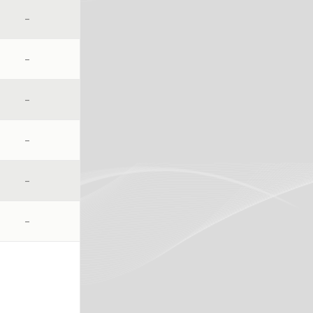
–
–
–
–
–
–