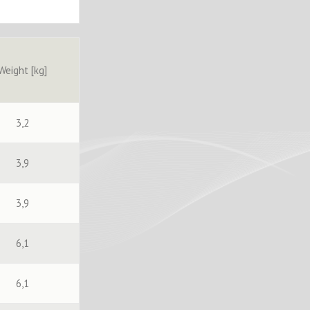
Weight [kg]
3,2
3,9
3,9
6,1
6,1