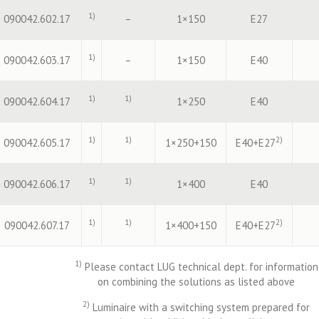
1)
090042.602.17
–
1×150
E27
1)
090042.603.17
–
1×150
E40
1)
1)
090042.604.17
1×250
E40
1)
1)
2)
090042.605.17
1×250+150
E40+E27
1)
1)
090042.606.17
1×400
E40
1)
1)
2)
090042.607.17
1×400+150
E40+E27
1)
Please contact LUG technical dept. for information
on combining the solutions as listed above
2)
Luminaire with a switching system prepared for