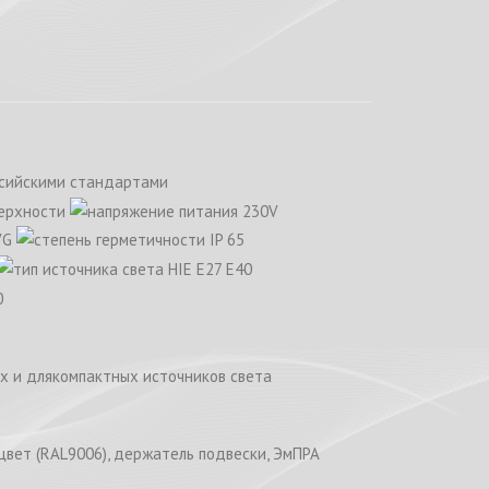
ых и длякомпактных источников света
 цвет (RAL9006), держатель подвески, ЭмПРА