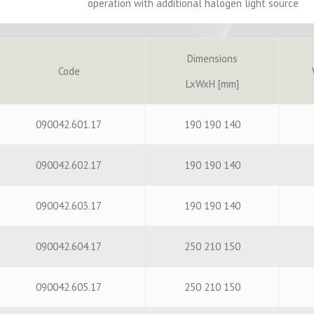
operation with additional halogen light source
Dimensions
Code
LxWxH [mm]
090042.601.17
190 190 140
090042.602.17
190 190 140
090042.603.17
190 190 140
090042.604.17
250 210 150
090042.605.17
250 210 150