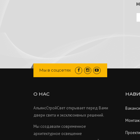
H
Мы в соцсетях
О НАС
НАВИ
АльянсСтройСвет открывает перед Вами
Ваканс
двери света и эксклюзивных решений.
Монтаж
Мы создавали современное
Проект
архитектурное освещение