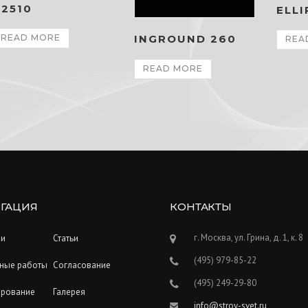
2510
ELLI
INGROUND 260
READ MORE
REA
READ MORE
ГАЦИЯ
КОНТАКТЫ
г. Москва, ул. Грина, д. 1, к. 8
ии
Статьи
(495) 979-85-22
ные работы
Согласование
(495) 249-29-80
ирование
Галерея
info@stroy-svet.ru