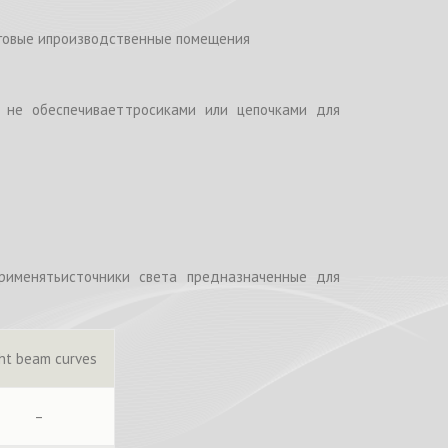
рговые ипроизводственные помещения
в не обеспечиваеттросиками или цепочками для
рименятьисточники света предназначенные для
ght beam curves
–