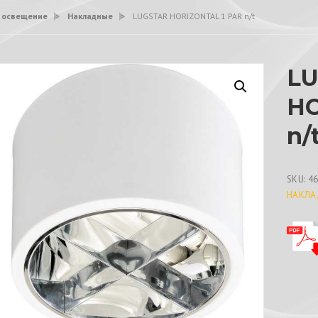
 освещение
>
Накладные
>
LUGSTAR HORIZONTAL 1 PAR n/t
L
HO
n/
SKU:
4
НАКЛА