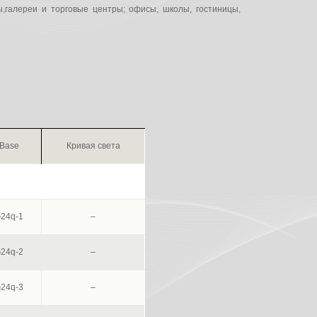
,галереи и торговые центры; офисы, школы, гостиницы,
Base
Кривая света
24q-1
–
24q-2
–
24q-3
–