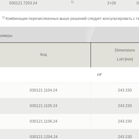
1)
030121.7203.24
2×26
G
1)
Комбинации перечислеенных выше решений следует консультировать с 
азмеры
Dimensions
Код
LxH [mm]
HF
030121.1104.24
243 230
030121.1105.24
243 230
030121.1106.24
243 230
030121.1204.24
243 230