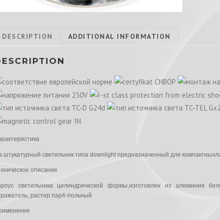
DESCRIPTION
ADDITIONAL INFORMATION
DESCRIPTION
арактеристика
а штукатурный светильник типа downlight предназначенный для компактныхл
ехническое описание
орпус светильника цилиндрической формы,изготовлен из алюминия бел
тражатель, растер пар4-польный
рименение