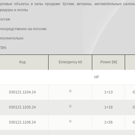
орговые объекты и залы продажи: бутики, витрины, автомобильные салоны
оридоры и холлы
онтаж
епосредственно на потолке
ополнительно
ПРА
Код
Emergency kit
Power [W]
HF
1)
030121.1104.24
1×13
G
1)
030121.1105.24
1×18
G
1)
030121.1106.24
1×26
G