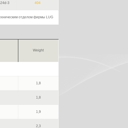
24d-3
404
техническим отделом фирмы LUG
Weight
1,8
1,8
1,9
2,3