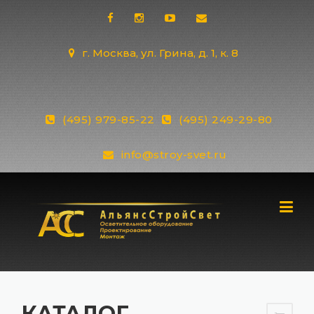
Skip
to
content
г. Москва, ул. Грина, д. 1, к. 8
(495) 979-85-22
(495) 249-29-80
info@stroy-svet.ru
КАТАЛОГ