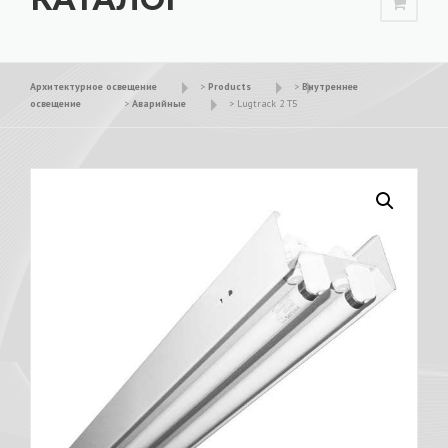
Архитектурное освещение
>
Products
>
Внутреннее
освещение
>
Аварийные
>
Lugtrack 2 T5