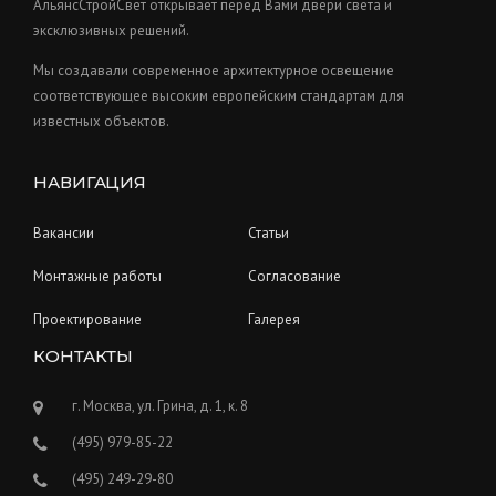
t
АльянсСтройСвет открывает перед Вами двери света и
s
эксклюзивных решений.
Мы создавали современное архитектурное освещение
соответствующее высоким европейским стандартам для
известных объектов.
НАВИГАЦИЯ
Вакансии
Статьи
Монтажные работы
Согласование
Проектирование
Галерея
КОНТАКТЫ
г. Москва, ул. Грина, д. 1, к. 8
(495) 979-85-22
(495) 249-29-80