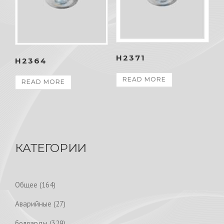
H2371
H2364
READ MORE
READ MORE
КАТЕГОРИИ
1
Общее
164
6
2
Аварийные
27
4
7
p
3
болларды
329