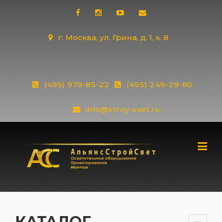
Skip
to
content
г. Москва, ул. Грина, д. 1, к. 8
(495) 979-85-22
(495) 249-29-80
info@stroy-svet.ru
КАТАЛОГ