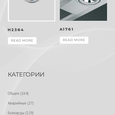
A1761
H2364
READ MORE
READ MORE
КАТЕГОРИИ
1
Общее
164
6
2
Аварийные
27
4
7
p
3
болларды
329