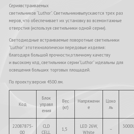
Сериявстраиваемых
светильников “Luthor”. Светильникивыпускаются трех раз
меров, что обеспечивает их установку во всемонтажные
отверстия (используя светильники одной серии).
Светодиодные встраиваемые поворотные светильники
“Luthor” этотехнологически передовые изделия:
благодаря большой прочности,отличному качеству
и высокому кпд, светильники серии”Luthor” идеальны для
освещения больших торговых площадей.
По проекту:версия 4500 лм.
Блок
Вес
Напряжени
Цоко
Код
управл
(кг)
е
ль
ения
22087875-
CLD
LED 26W,
3000l
1,5
–
00
CELL
W,hite