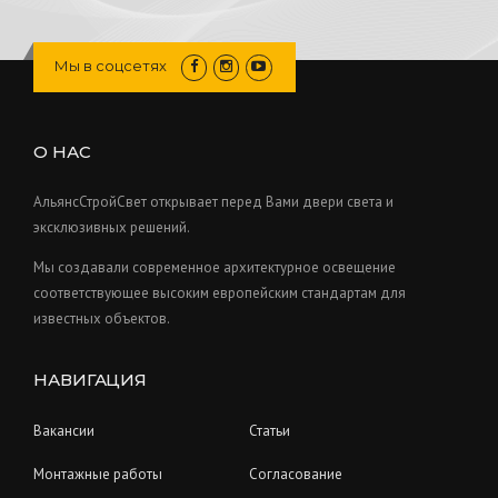
c
o
8
s
u
r
t
d
p
c
o
s
u
r
Мы в соцсетях
t
d
c
o
s
u
t
d
c
s
u
О НАС
t
c
s
t
АльянсСтройСвет открывает перед Вами двери света и
s
эксклюзивных решений.
Мы создавали современное архитектурное освещение
соответствующее высоким европейским стандартам для
известных объектов.
НАВИГАЦИЯ
Вакансии
Статьи
Монтажные работы
Согласование