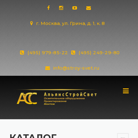
Skip
to
content
г. Москва, ул. Грина, д. 1, к. 8
(495) 979-85-22
(495) 249-29-80
info@stroy-svet.ru
КАТАЛОГ