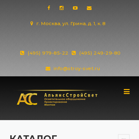
Skip
to
content
г. Москва, ул. Грина, д. 1, к. 8
(495) 979-85-22
(495) 249-29-80
info@stroy-svet.ru
КАТАЛОГ