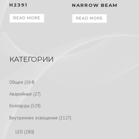
H2391
NARROW BEAM
READ MORE
READ MORE
КАТЕГОРИИ
1
Общее
164
6
2
Аварийные
27
4
7
p
3
болларды
329
p
r
2
r
1
Внутреннее освещение
1127
o
9
o
1
d
p
1
LED
180
d
2
u
r