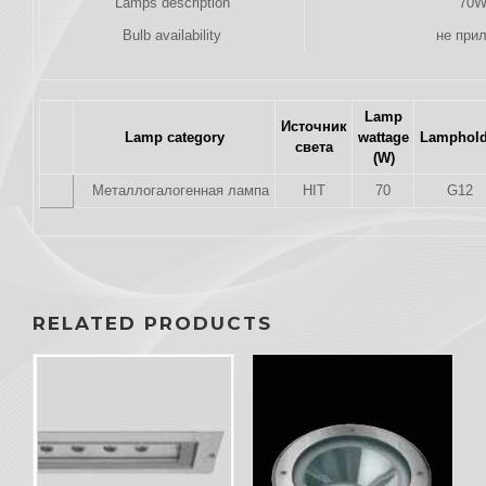
Lamps description
70W
Bulb availability
не прил
Lamp
Источник
Lamp category
wattage
Lamphold
света
(W)
Металлогалогенная лампа
HIT
70
G12
RELATED PRODUCTS