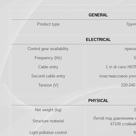
GENERAL
Product type
Грун
ELECTRICAL
Control gear availability
прила
Frequency (Hz)
5
Cable entry
1 m di cavo H07R
Second cable entry
пластмассовое упл
Tension (V)
220-240
PHYSICAL
Net weight (kg)
2
Литой под давлением 
Structure material
47100 стойкий
Light pollution control
N