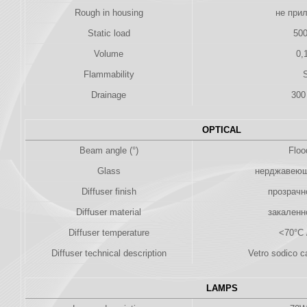
Rough in housing
не прил
Static load
500
Volume
0,
Flammability
S
Drainage
300
OPTICAL
Beam angle (°)
Floo
Glass
нерджавеющ
Diffuser finish
прозрачн
Diffuser material
закаленн
Diffuser temperature
<70°C 
Diffuser technical description
Vetro sodico c
LAMPS