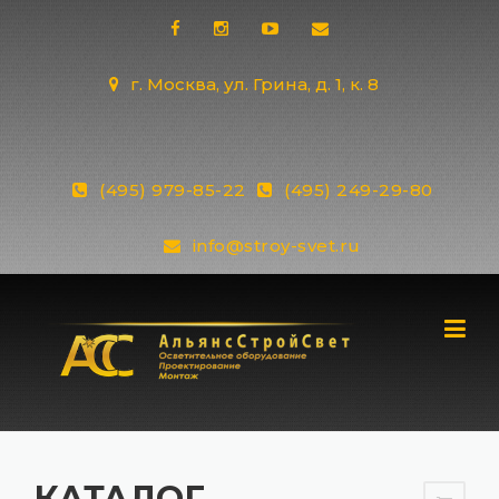
Skip
to
content
г. Москва, ул. Грина, д. 1, к. 8
(495) 979-85-22
(495) 249-29-80
info@stroy-svet.ru
КАТАЛОГ