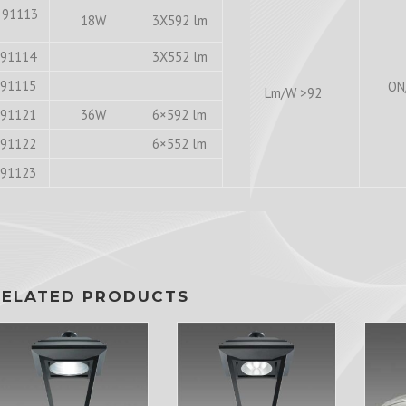
91113
18W
3X592 lm
91114
3X552 lm
91115
ON
Lm/W >92
91121
36W
6×592 lm
91122
6×552 lm
91123
RELATED PRODUCTS