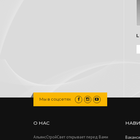
L
Мы в соцсетях
О НАС
НАВИ
АльянсСтройСвет открывает перед Вами
Ваканс