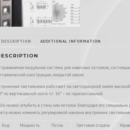
DESCRIPTION
ADDITIONAL INFORMATION
DESCRIPTION
страиваемая модульная система для навесных потолков, состоящая
еталлической конструкции, покрытой лаком.
строенные светильники работают на светодиодной лампе высокой я
0° по вертикальной оси и +/- 16° – по горизонтальной.
illy можно углубить в стену или потолок благодаря его специально
вета можно изменять регулировкой наклона внутренних светильник
Код
Мощность
Поток
Световая отдача
Упра