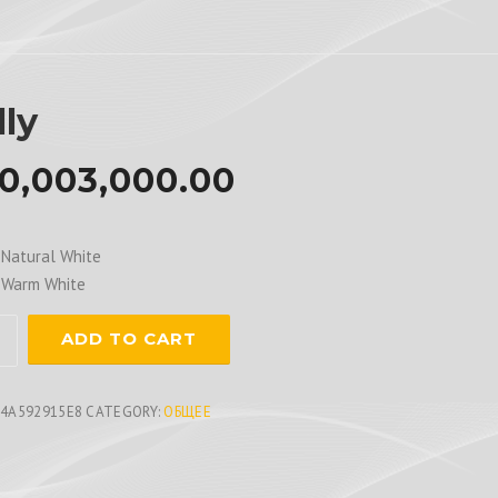
lly
0,003,000.00
Natural White
 Warm White
ADD TO CART
ty
74A592915E8
CATEGORY:
ОБЩЕЕ