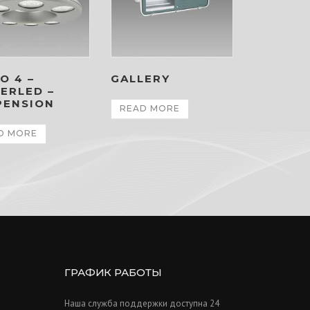
O 4 –
GALLERY
ERLED –
PENSION
READ MORE
D MORE
ГРАФИК РАБОТЫ
Наша служба поддержки доступна 24