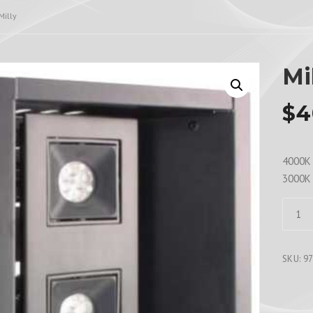
Milly
Mi
$
4
4000K 
3000K
Milly
quanti
SKU:
9