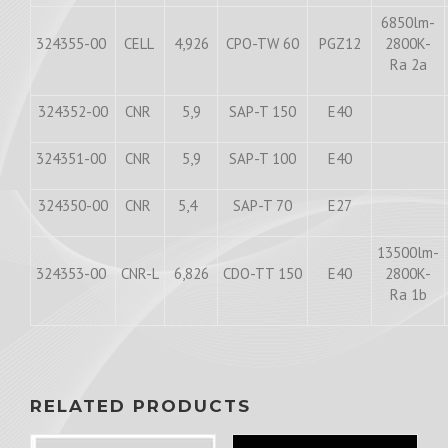
6850lm-
324355-00
CELL
4,926
CPO-TW 60
PGZ12
2800K-
Ra 2a
324352-00
CNR
5,9
SAP-T 150
E40
324351-00
CNR
5,9
SAP-T 100
E40
324350-00
CNR
5,4
SAP-T 70
E27
13500lm-
324353-00
CNR-L
6,826
CDO-TT 150
E40
2800K-
Ra 1b
RELATED PRODUCTS