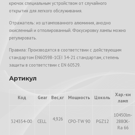
крючок специальным устройством от случайного
открытия для легкого обслуживания.
Отражатель: из штампованного алюминия, анодно
окисленный и отполированный. Фокусировку лампы можно
регулировать.
Правила: Производятся в соответствии с действующим
стандартом EN60598-1CEI 34-21 стандартам, степень
защиты в соответствии с EN 60529.
Артикул
Хар.-ки
Код
Gear
Вес,кг
Мощность
Цоколь
ламп
10450lm-
4,926
324354-00
CELL
CPO-TW 90
PGZ12
2880K-
Ra 66