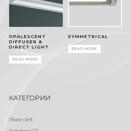
OPALESCENT
SYMMETRICAL
DIFFUSER &
DIRECT LIGHT
READ MORE
READ MORE
КАТЕГОРИИ
1
Общее
164
6
2
Аварийные
27