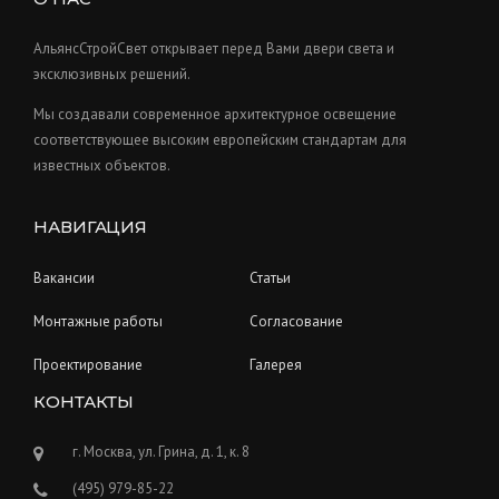
t
c
s
t
АльянсСтройСвет открывает перед Вами двери света и
s
эксклюзивных решений.
Мы создавали современное архитектурное освещение
соответствующее высоким европейским стандартам для
известных объектов.
НАВИГАЦИЯ
Вакансии
Статьи
Монтажные работы
Согласование
Проектирование
Галерея
КОНТАКТЫ
г. Москва, ул. Грина, д. 1, к. 8
(495) 979-85-22