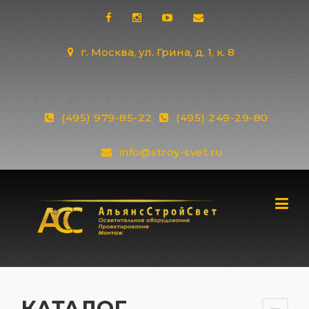
Skip
to
content
г. Москва, ул. Грина, д. 1, к. 8
(495) 979-85-22
(495) 249-29-80
info@stroy-svet.ru
КАТАЛОГ