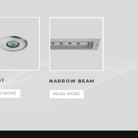
81
NARROW BEAM
D MORE
READ MORE