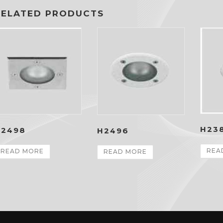
RELATED PRODUCTS
H23
H2498
H2496
REA
READ MORE
READ MORE