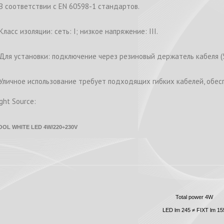
 В соответствии с EN 60598-1 стандартов.
 Класс изоляции: сеть: I; низкое напряжение: III.
 Для установки: подключение через резиновый держатель кабеля (
 Уличное использование требует подходящих гибких кабелей, обе
ight Source:
OOL WHITE LED 4W/220÷230V
Total power 4W
LED lm 245 ≠ FIXT lm 15