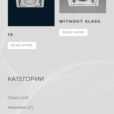
WITHOUT GLASS
READ MORE
1X
READ MORE
КАТЕГОРИИ
1
Общее
164
6
2
Аварийные
27
4
7