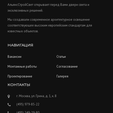
s
t
АльянсСтройСвет открывает перед Вами двери света и
s
эксклюзивных решений.
Мы создавали современное архитектурное освещение
соответствующее высоким европейским стандартам для
известных объектов.
НАВИГАЦИЯ
Вакансии
Статьи
Монтажные работы
Согласование
Проектирование
Галерея
КОНТАКТЫ
г. Москва, ул. Грина, д. 1, к. 8
(495) 979-85-22
(495) 249-29-80