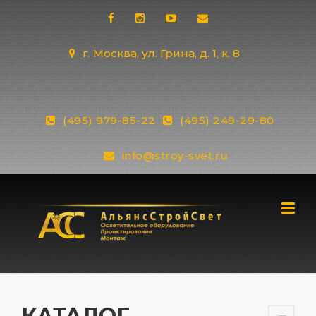
Skip
to
content
г. Москва, ул. Грина, д. 1, к. 8
(495) 979-85-22
(495) 249-29-80
info@stroy-svet.ru
КАТАЛОГ