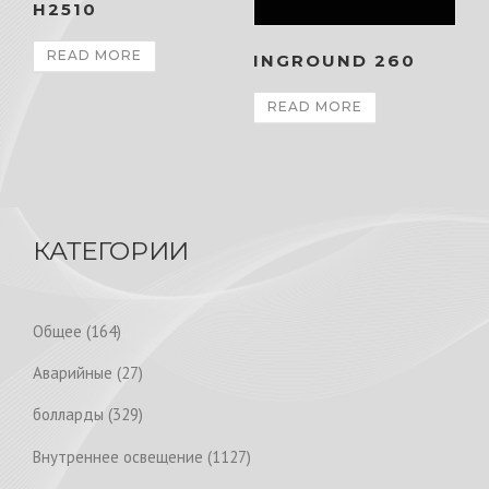
H2510
READ MORE
INGROUND 260
READ MORE
КАТЕГОРИИ
1
Общее
164
6
2
Аварийные
27
4
7
p
3
болларды
329
p
r
2
r
1
Внутреннее освещение
1127
o
9
o
1