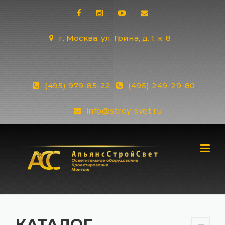
Skip
to
content
г. Москва, ул. Грина, д. 1, к. 8
(495) 979-85-22
(495) 249-29-80
info@stroy-svet.ru
КАТАЛОГ