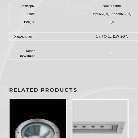
Размеры:
200x300mm;
Цвет:
Черный(04), Зеленый(07);
Вес, кг:
1,8;
Хар.-ки ламп:
1 x TC-EL 11W, 2G7;
Класс
II.
изоляции:
RELATED PRODUCTS