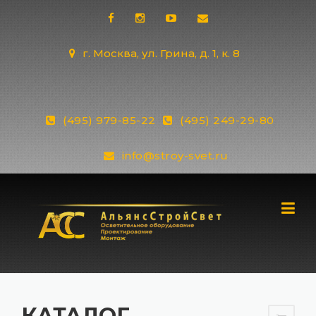
Skip
to
content
г. Москва, ул. Грина, д. 1, к. 8
(495) 979-85-22
(495) 249-29-80
info@stroy-svet.ru
КАТАЛОГ