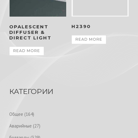
H2390
OPALESCENT
DIFFUSER &
DIRECT LIGHT
READ MORE
READ MORE
КАТЕГОРИИ
1
Общее
164
6
2
Аварийные
27
4
7
p
3
болларды
329