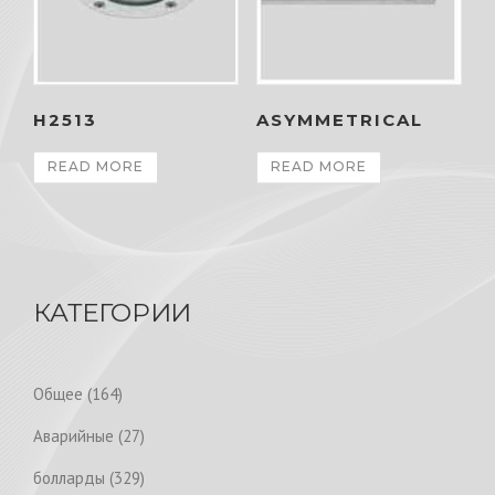
H2513
ASYMMETRICAL
READ MORE
READ MORE
КАТЕГОРИИ
1
Общее
164
6
2
Аварийные
27
4
7
p
3
болларды
329
p