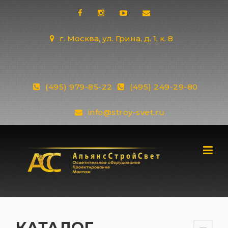
Skip
to
content
г. Москва, ул. Грина, д. 1, к. 8
(495) 979-85-22
(495) 249-29-80
info@stroy-svet.ru
КАТАЛОГ