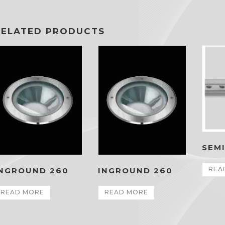
RELATED PRODUCTS
SEM
REA
INGROUND 260
INGROUND 260
READ MORE
READ MORE