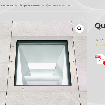
свещение
>
Встраиваемые
>
Quadro – asymmetric
Qu
SKU:
4
ОСВЕЩ