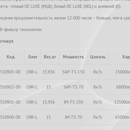
вета: теплый DE LUXE (МЦБ), белый DE LUXE (NDL) и дневной (D).
редняя продолжительность жизни 12 000 часов – больше, чем в сре
Ф-фильтр технологии
ртикул
Код
Gear
Вес,кг
Мощность
Цоколь
Хар
530903-00
CNR-L
15,936
SAP-TS 150
Rx7s
15000l
530902-00
CNR-L
15
SAP-TS 70
Rx7s
6800lm
530901-00
CNR-L
15,956
JM-TS 150
Rx7s
12500lm
530900-00
CNR-L
15
JM-TS 70
Rx7s
6500lm