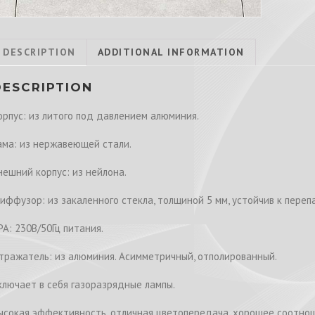
DESCRIPTION
ADDITIONAL INFORMATION
DESCRIPTION
орпус: из литого под давлением алюминия.
ама: из нержавеющей стали.
нешний корпус: из нейлона.
иффузор: из закаленного стекла, толщиной 5 мм, устойчив к пере
РА: 230В/50Гц питания.
тражатель: из алюминия. Асимметричный, отполированный.
ключает в себя газоразрядные лампы.
ысокая эффективность, отличная цветопередача, хорошее соотнош