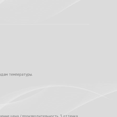
падам температуры.
ение цена / производительность, 3 оттенка