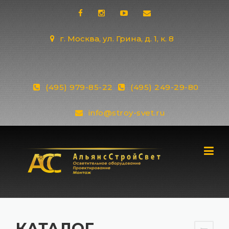
Skip
to
content
г. Москва, ул. Грина, д. 1, к. 8
(495) 979-85-22
(495) 249-29-80
info@stroy-svet.ru
КАТАЛОГ