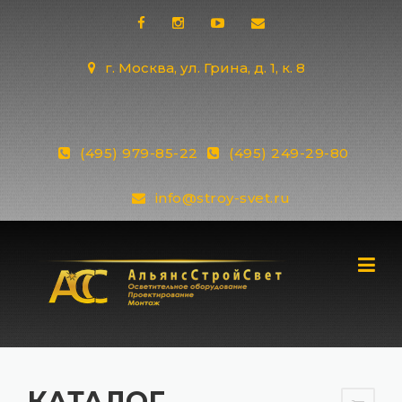
Skip
to
content
г. Москва, ул. Грина, д. 1, к. 8
(495) 979-85-22
(495) 249-29-80
info@stroy-svet.ru
КАТАЛОГ