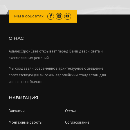
s
u
r
t
d
p
c
o
s
u
r
Мы в соцсетях
t
d
c
o
s
u
t
d
c
s
u
О НАС
t
c
s
t
АльянсСтройСвет открывает перед Вами двери света и
s
эксклюзивных решений.
Мы создавали современное архитектурное освещение
соответствующее высоким европейским стандартам для
известных объектов.
НАВИГАЦИЯ
Вакансии
Статьи
Монтажные работы
Согласование