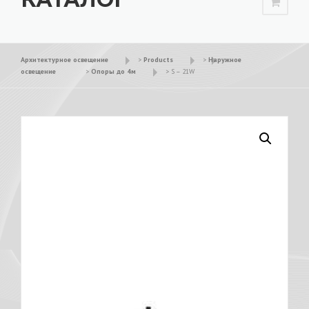
Архитектурное освещение
>
Products
>
Наружное
освещение
>
Опоры до 4м
>
S – 21W