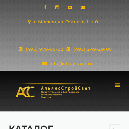
Skip
to
content
г. Москва, ул. Грина, д. 1, к. 8
(495) 979-85-22
(495) 249-29-80
info@stroy-svet.ru
КАТАЛОГ