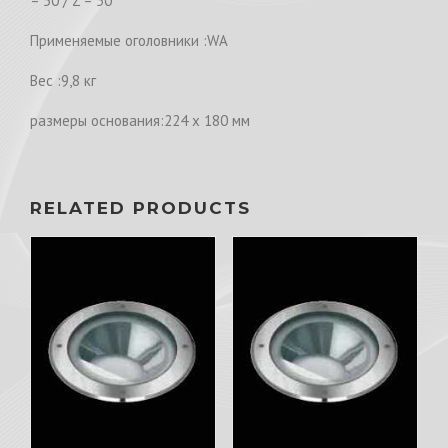
– 50 / Z – 50
Применяемые оголовники :WA
Вес :9,8 кг
размеры основания:224 x 180 мм
RELATED PRODUCTS