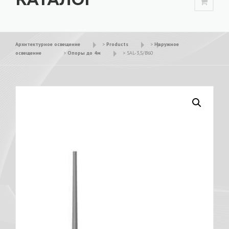
Архитектурное освещение
>
Products
>
Наружное
освещение
>
Опоры до 4м
>
SAL-3,5/B60