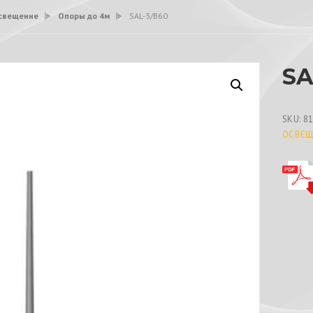
свещение
>
Опоры до 4м
>
SAL-3/B60
SA
SKU:
8
ОСВЕЩ