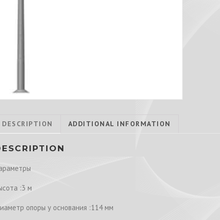
DESCRIPTION
ADDITIONAL INFORMATION
DESCRIPTION
араметры
ысота :3 м
иаметр опоры у основания :114 мм