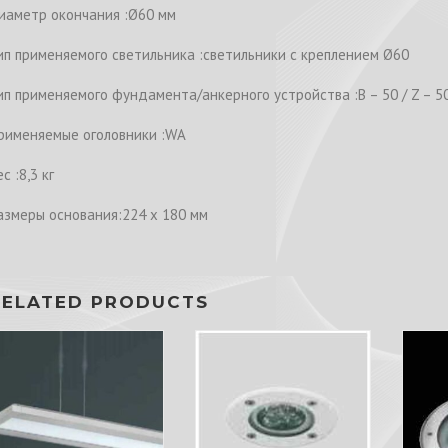
иаметр окончания :Ø60 мм
ип применяемого светильника :светильники с креплением Ø60
ип применяемого фундамента/анкерного устройства :B – 50 / Z – 5
рименяемые оголовники :WA
с :8,3 кг
азмеры основания:224 x 180 мм
RELATED PRODUCTS