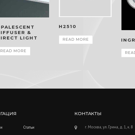
H2510
OPALESCENT
IFFUSER &
IRECT LIGHT
ING
READ MORE
READ MORE
REA
ГАЦИЯ
КОНТАКТЫ
г. Москва, ул. Грина, д. 1, к. 8
ии
Статьи