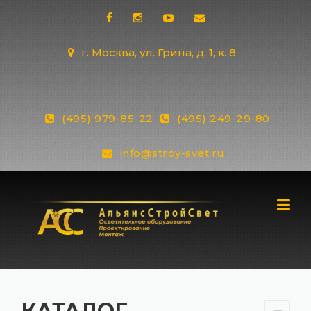
Skip
to
content
г. Москва, ул. Грина, д. 1, к. 8
(495) 979-85-22
(495) 249-29-80
info@stroy-svet.ru
КАТАЛОГ