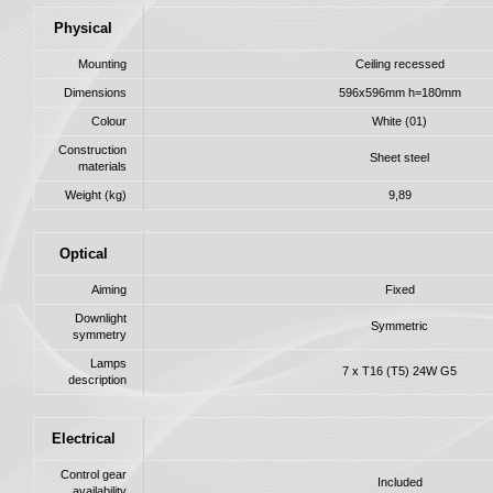
Physical
Mounting
Ceiling recessed
Dimensions
596x596mm h=180mm
Colour
White (01)
Construction
Sheet steel
materials
Weight (kg)
9,89
Optical
Aiming
Fixed
Downlight
Symmetric
symmetry
Lamps
7 x T16 (T5) 24W G5
description
Electrical
Control gear
Included
availability