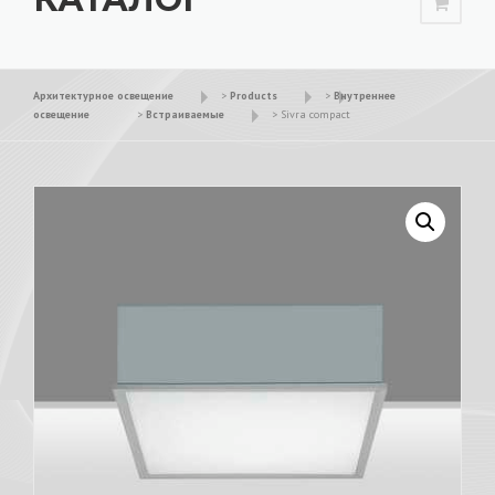
Архитектурное освещение
>
Products
>
Внутреннее
освещение
>
Встраиваемые
>
Sivra compact