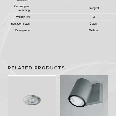
Control gear
Integral
mounting
Voltage (V)
230
Insulation class
Class I
Emergency
Without
RELATED PRODUCTS