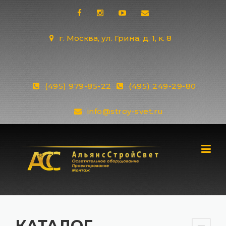
Skip
to
content
г. Москва, ул. Грина, д. 1, к. 8
(495) 979-85-22
(495) 249-29-80
info@stroy-svet.ru
КАТАЛОГ