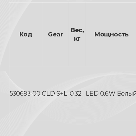
Вес,
Код
Gear
Мощность
кг
530693-00
CLD S+L
0,32
LED 0.6W Белы