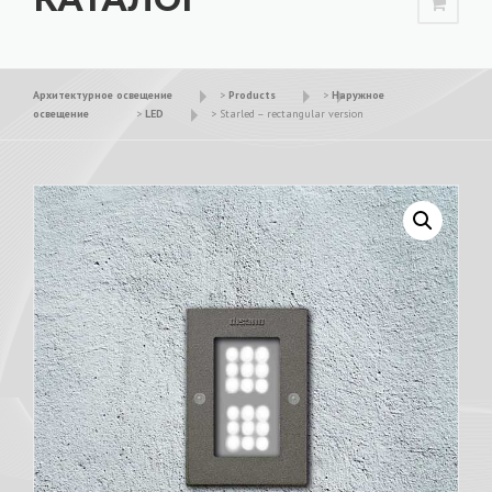
Архитектурное освещение
>
Products
>
Наружное
освещение
>
LED
>
Starled – rectangular version