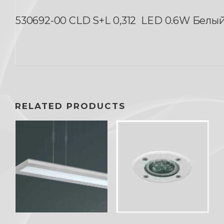
530692-00
CLD S+L
0,312
LED 0.6W Белы
RELATED PRODUCTS