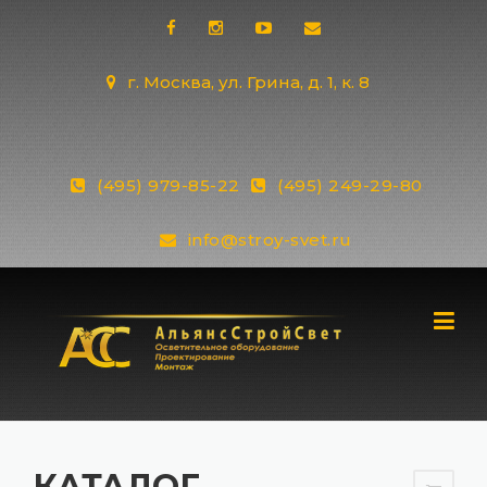
Skip
to
content
г. Москва, ул. Грина, д. 1, к. 8
(495) 979-85-22
(495) 249-29-80
info@stroy-svet.ru
КАТАЛОГ