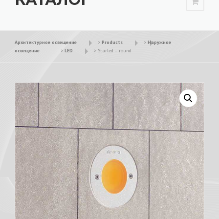
Архитектурное освещение
>
Products
>
Наружное
освещение
>
LED
>
Starled – round