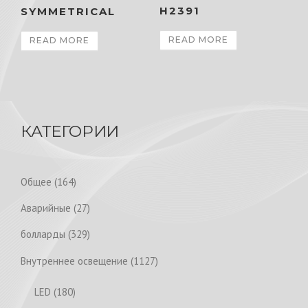
H2391
SYMMETRICAL
READ MORE
READ MORE
КАТЕГОРИИ
1
Общее
164
6
2
Аварийные
27
4
7
p
3
болларды
329
p
r
2
r
1
Внутреннее освещение
1127
o
9
o
1
d
p
1
LED
180
d
2
u
r