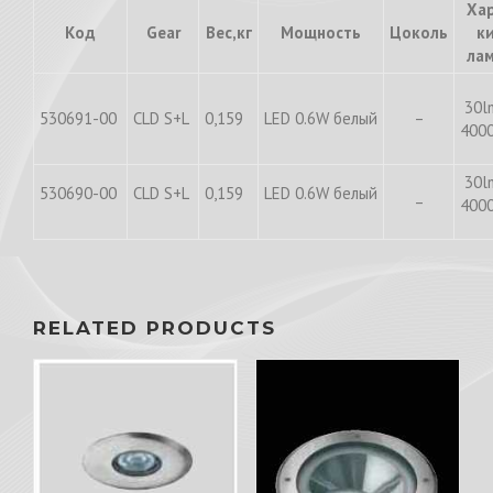
Хар
Код
Gear
Вес,кг
Мощность
Цоколь
к
ла
30l
530691-00
CLD S+L
0,159
LED 0.6W белый
–
400
30l
530690-00
CLD S+L
0,159
LED 0.6W белый
–
400
RELATED PRODUCTS