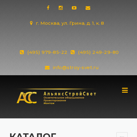
Skip
to
content
г. Москва, ул. Грина, д. 1, к. 8
(495) 979-85-22
(495) 249-29-80
info@stroy-svet.ru
КАТАЛОГ