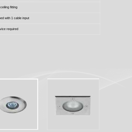
iling fitting
ped with 1 cable input
ice required