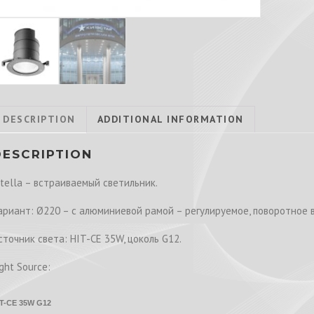
DESCRIPTION
ADDITIONAL INFORMATION
DESCRIPTION
tella – встраиваемый светильник.
ариант: Ø220 – с алюминиевой рамой – регулируемое, поворотное в
сточник света: HIT-CE 35W, цоколь G12.
ight Source:
IT-CE 35W G12