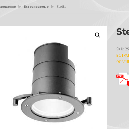
свещение
>
Встраиваемые
>
Stella
St
SKU:
2
ВСТРА
ОСВЕЩ