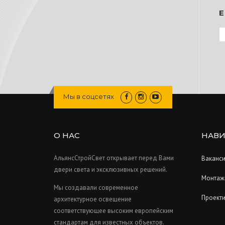
E
Мы в соцсетях
О НАС
НАВИ
АльянсСтройСвет открывает перед Вами
Ваканс
двери света и эксклюзивных решений.
Монтаж
Мы создавали современное
Проект
архитектурное освещение
соответствующее высоким европейским
стандартам для известных объектов.