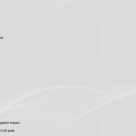
ed
against impact
10,00 joule