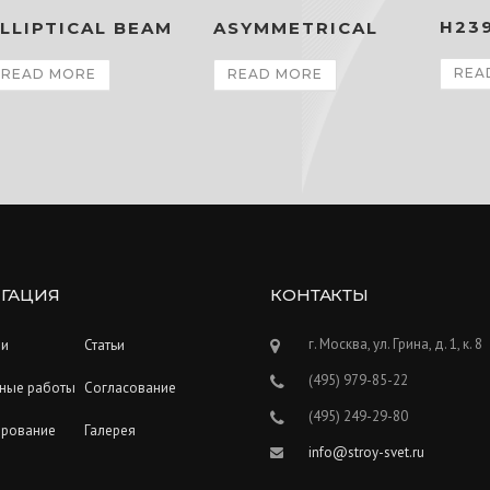
H23
LLIPTICAL BEAM
ASYMMETRICAL
REA
READ MORE
READ MORE
ГАЦИЯ
КОНТАКТЫ
г. Москва, ул. Грина, д. 1, к. 8
ии
Статьи
(495) 979-85-22
ные работы
Согласование
(495) 249-29-80
ирование
Галерея
info@stroy-svet.ru