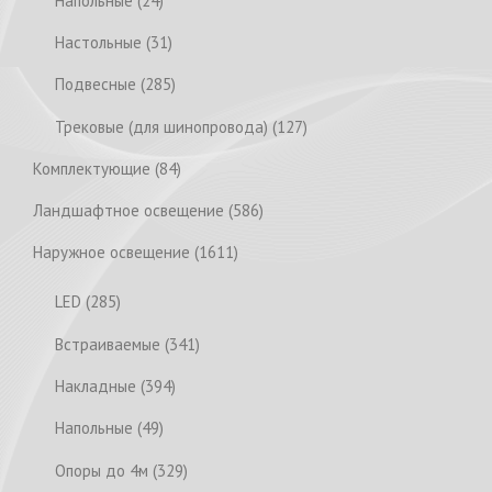
Напольные
24
t
o
8
s
t
o
4
s
d
p
3
Настольные
31
s
d
p
u
r
1
u
r
2
Подвесные
285
c
o
p
c
o
8
t
d
r
1
Трековые (для шинопровода)
127
t
d
5
s
u
o
2
s
u
p
8
Комплектующие
84
c
d
7
c
r
4
t
u
p
5
Ландшафтное освещение
586
t
o
p
s
c
r
8
s
d
r
1
Наружное освещение
1611
t
o
6
u
o
6
s
d
p
2
LED
285
c
d
1
u
r
8
t
u
1
3
Встраиваемые
341
c
o
5
s
c
p
4
t
d
p
3
Накладные
394
t
r
1
s
u
r
9
s
o
p
4
Напольные
49
c
o
4
d
r
9
t
d
p
3
Опоры до 4м
329
u
o
p
s