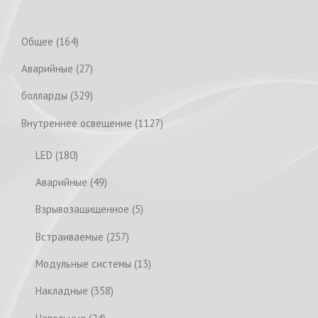
1
Общее
164
6
2
Аварийные
27
4
7
p
3
болларды
329
p
r
2
r
1
Внутреннее освещение
1127
o
9
o
1
d
p
1
LED
180
d
2
u
r
8
u
7
4
Аварийные
49
c
o
0
c
p
9
t
d
p
5
Взрывозащищенное
5
t
r
p
s
u
r
p
s
o
r
2
Встраиваемые
257
c
o
r
d
o
5
t
d
o
1
Модульные системы
13
u
d
7
s
u
d
3
c
u
p
3
Накладные
358
c
u
p
t
c
r
5
t
c
r
2
s