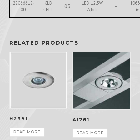
22066612-
CLD
LED 12,5W,
1063
0,3
–
00
CELL
W,hite
6
RELATED PRODUCTS
H2381
A1761
READ MORE
READ MORE