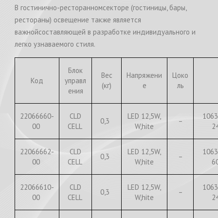
В гостинично-ресторанномсекторе (гостиницы, бары,
рестораны) освещение также является
важнойсоставляющей в разработке индивидуального и
легко узнаваемого стиля.
Блок
Вес
Напряжени
Цоко
Код
управл
(кг)
е
ль
ения
22066660-
CLD
LED 12,5W,
1063
0,3
–
00
CELL
W,hite
2
22066662-
CLD
LED 12,5W,
1063
0,3
–
00
CELL
W,hite
6
22066610-
CLD
LED 12,5W,
1063
0,3
–
00
CELL
W,hite
2