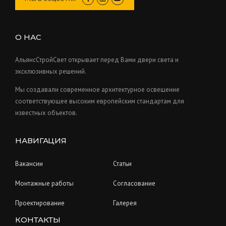
t
d
c
o
s
u
t
d
c
s
u
О НАС
t
c
s
t
АльянсСтройСвет открывает перед Вами двери света и
s
эксклюзивных решений.
Мы создавали современное архитектурное освещение
соответствующее высоким европейским стандартам для
известных объектов.
НАВИГАЦИЯ
Вакансии
Статьи
Монтажные работы
Согласование
Проектирование
Галерея
КОНТАКТЫ