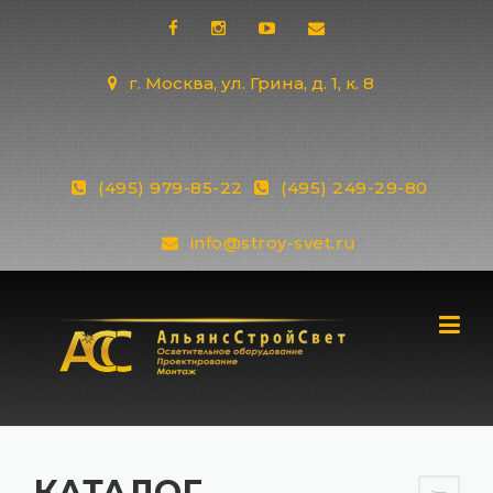
Skip
to
content
г. Москва, ул. Грина, д. 1, к. 8
(495) 979-85-22
(495) 249-29-80
info@stroy-svet.ru
КАТАЛОГ