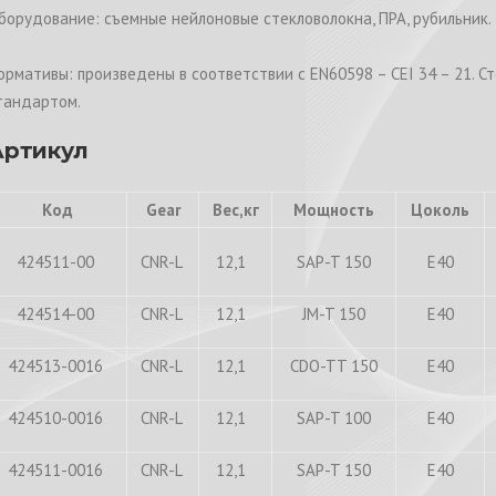
борудование: съемные нейлоновые стекловолокна, ПРА, рубильник.
ормативы: произведены в соответствии с EN60598 – CEI 34 – 21. С
тандартом.
Артикул
Код
Gear
Вес,кг
Мощность
Цоколь
424511-00
CNR-L
12,1
SAP-T 150
E40
424514-00
CNR-L
12,1
JM-T 150
E40
424513-0016
CNR-L
12,1
CDO-TT 150
E40
424510-0016
CNR-L
12,1
SAP-T 100
E40
424511-0016
CNR-L
12,1
SAP-T 150
E40