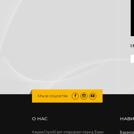
Мы в соцсетях
О НАС
НАВИ
АльянсСтройСвет открывает перед Вами
Ваканс