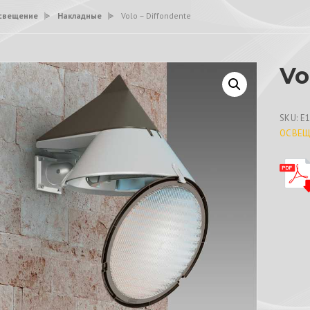
свещение
>
Накладные
>
Volo – Diffondente
Vo
SKU:
E
ОСВЕЩ