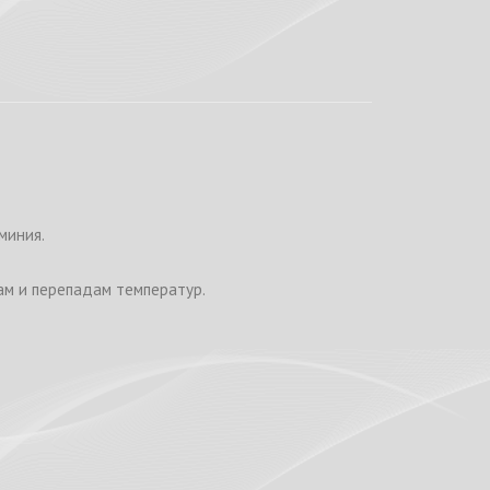
миния.
рам и перепадам температур.