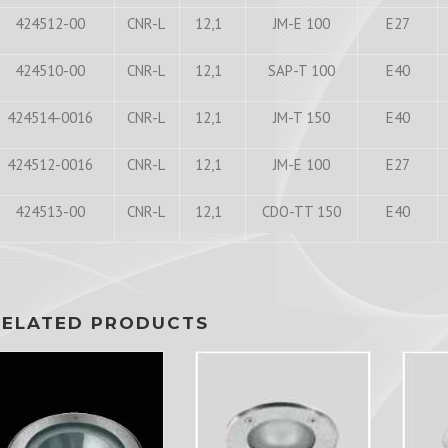
424512-00
CNR-L
12,1
JM-E 100
E27
424510-00
CNR-L
12,1
SAP-T 100
E40
424514-0016
CNR-L
12,1
JM-T 150
E40
424512-0016
CNR-L
12,1
JM-E 100
E27
424513-00
CNR-L
12,1
CDO-TT 150
E40
RELATED PRODUCTS