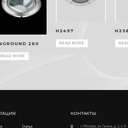
H2497
H23
READ MORE
REA
INGROUND 260
READ MORE
ГАЦИЯ
КОНТАКТЫ
г. Москва, ул. Грина, д. 1, к. 8
ии
Статьи