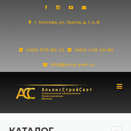
Skip
to
content
г. Москва, ул. Грина, д. 1, к. 8
(495) 979-85-22
(495) 249-29-80
info@stroy-svet.ru
КАТАЛОГ