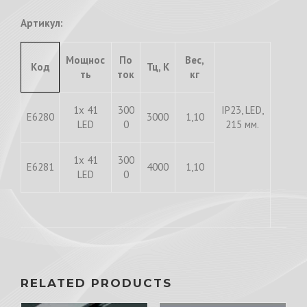
Артикул:
Мощнос
По
Вес,
Код
Тц, К
ть
ток
кг
1x 41
300
IP23, LED,
E6280
3000
1,10
LED
0
215 мм.
1x 41
300
E6281
4000
1,10
LED
0
RELATED PRODUCTS