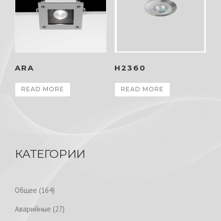
ARA
H2360
READ MORE
READ MORE
КАТЕГОРИИ
1
Общее
164
6
2
Аварийные
27
4
7