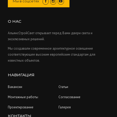
Мы в соцсетях
t
d
c
o
s
u
t
d
c
s
u
О НАС
t
c
s
t
АльянсСтройСвет открывает перед Вами двери света и
s
эксклюзивных решений.
Мы создавали современное архитектурное освещение
соответствующее высоким европейским стандартам для
известных объектов.
НАВИГАЦИЯ
Вакансии
Статьи
Монтажные работы
Согласование
Проектирование
Галерея
КОНТАКТЫ