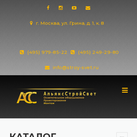
Skip
to
content
г. Москва, ул. Грина, д. 1, к. 8
(495) 979-85-22
(495) 249-29-80
info@stroy-svet.ru
КАТАЛОГ