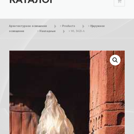
Архитектурное освещение
>
Products
>
Наружное
освещение
>
Накладные
>
WL 3420-A