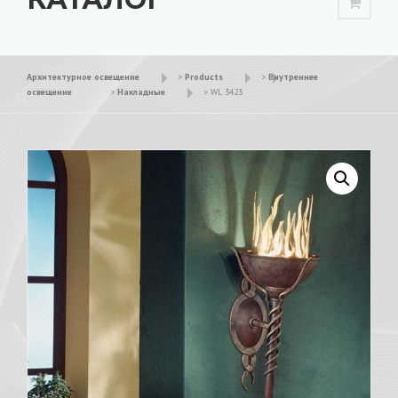
Архитектурное освещение
>
Products
>
Внутреннее
освещение
>
Накладные
>
WL 3423