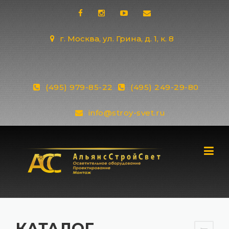
Skip
to
content
г. Москва, ул. Грина, д. 1, к. 8
(495) 979-85-22
(495) 249-29-80
info@stroy-svet.ru
КАТАЛОГ