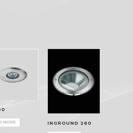
80
D MORE
INGROUND 260