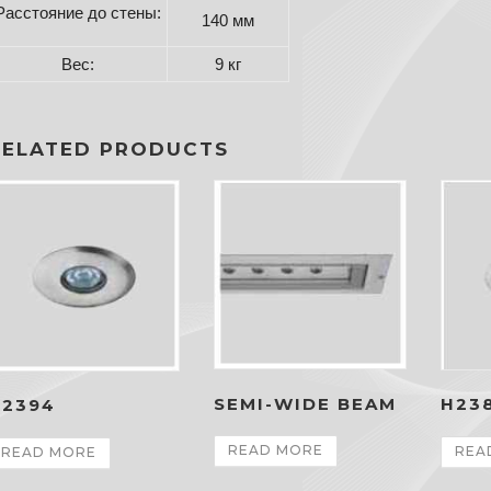
Расстояние до стены:
140 мм
Вес:
9 кг
RELATED PRODUCTS
SEMI-WIDE BEAM
H23
H2394
READ MORE
REA
READ MORE