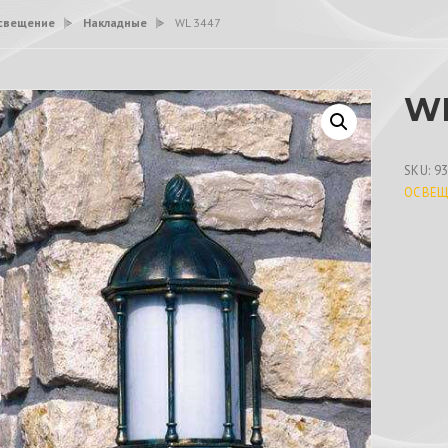
свещение
>
Накладные
>
WL 3447
WL
SKU:
9
ОСВЕЩ