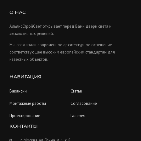
t
d
c
s
u
О НАС
t
c
s
t
АльянсСтройСвет открывает перед Вами двери света и
s
эксклюзивных решений.
Мы создавали современное архитектурное освещение
соответствующее высоким европейским стандартам для
известных объектов.
НАВИГАЦИЯ
Вакансии
Статьи
Монтажные работы
Согласование
Проектирование
Галерея
КОНТАКТЫ
г. Москва, ул. Грина, д. 1, к. 8