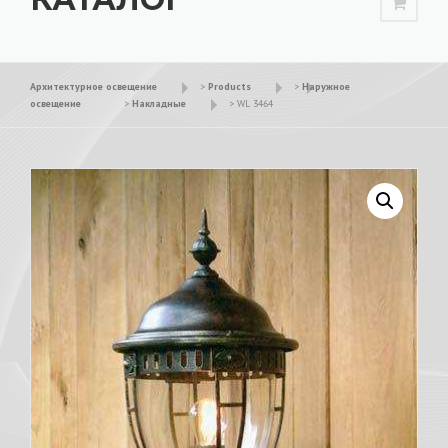
Архитектурное освещение
>
Products
>
Наружное
освещение
>
Накладные
>
WL 3464