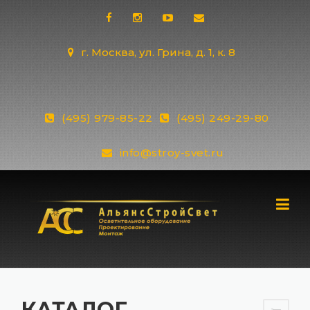
Skip
to
content
г. Москва, ул. Грина, д. 1, к. 8
(495) 979-85-22
(495) 249-29-80
info@stroy-svet.ru
КАТАЛОГ