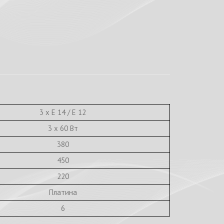
3 х E 14 / E 12
3 х 60 Вт
380
450
220
Платина
6