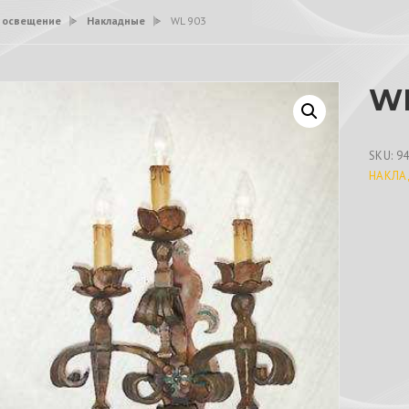
 освещение
>
Накладные
>
WL 903
WL
SKU:
9
НАКЛА