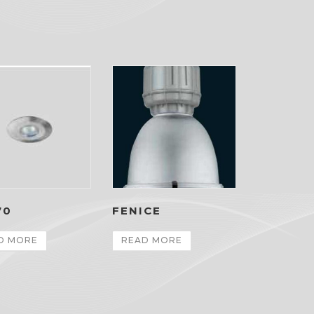
70
FENICE
D MORE
READ MORE