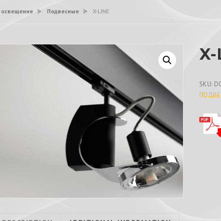
 освещение
>
Подвесные
>
X-LINE
X-
SKU:
D
ПОДВЕ