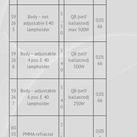
3
59
Body – not
QB (self
,
0,01
26
adjustable E40
ballasted)
3
66
5
lampholder
max 500W
0
3
59
Body – adjustable
QB (self
,
0,01
26
4 pos. E 40
ballasted)
4
66
6
lampholder
500W
0
3
59
Body – adjustable
QB (self
,
0,01
26
6 pos. E 40
ballasted)
4
66
7
lampholder
250W
0
2
60
,
0,05
55
PMMA refractor