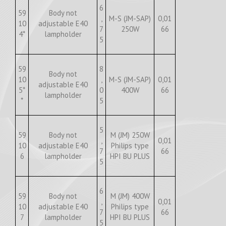
6
59
Body not
,
M-S (JM-SAP)
0,01
10
adjustable E40
7
250W
66
4*
lampholder
5
59
8
Body not
10
,
M-S (JM-SAP)
0,01
adjustable E40
5*
0
400W
66
lampholder
*
5
5
59
Body not
M (JM) 250W
,
0,01
10
adjustable E40
Philips type
7
66
6
lampholder
HPI BU PLUS
5
6
59
Body not
M (JM) 400W
,
0,01
10
adjustable E40
Philips type
7
66
7
lampholder
HPI BU PLUS
5