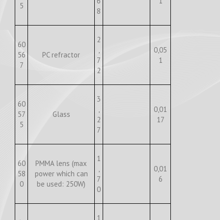
6
1
5
8
2
60
,
0,05
56
PC refractor
7
1
7
2
3
60
,
0,01
57
Glass
2
17
5
7
1
60
PMMA lens (max
,
0,01
58
power which can
7
6
0
be used: 250W)
0
1