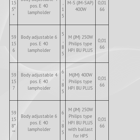
15
,
M-S (JM-SAP)
0,01
pos. E 40
5*
1
400W
66
lampholder
*
5
5
59
Body adjustable 6
M (JM) 250W
,
0,01
15
pos. E 40
Philips type
8
66
6
lampholder
HPI BU PLUS
5
6
59
Body adjustable 4
M(JM) 400W
,
0,01
15
pos. E 40
Philips type
8
66
7
lampholder
HPI BU PLUS
5
M (JM) 250W
59
6
Body adjustable 6
Philips type
15
,
0,01
pos. E 40
HPI BU PLUS
8*
8
66
lampholder
with ballast
**
5
for HPS