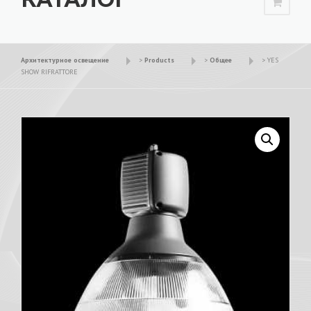
Архитектурное освещение
>
Products
>
Общее
>
YES
SHOW RIFRATTORE