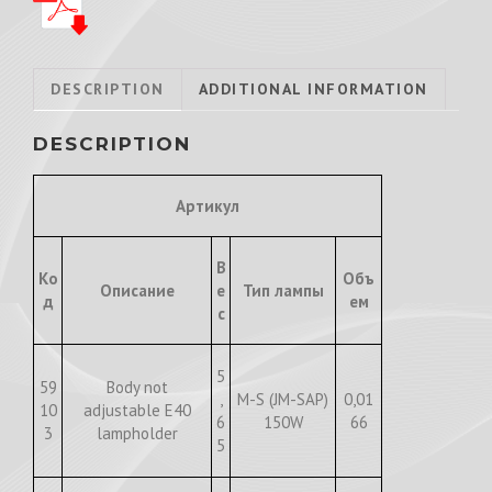
DESCRIPTION
ADDITIONAL INFORMATION
DESCRIPTION
Артикул
В
Ко
Объ
Описание
е
Тип лампы
д
ем
с
5
59
Body not
,
M-S (JM-SAP)
0,01
10
adjustable E40
6
150W
66
3
lampholder
5