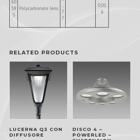
60
,
0,01
58
Polycarbonate lens
7
6
5
7
RELATED PRODUCTS
LUCERNA Q3 CON
DISCO 4 –
DIFFUSORE
POWERLED –