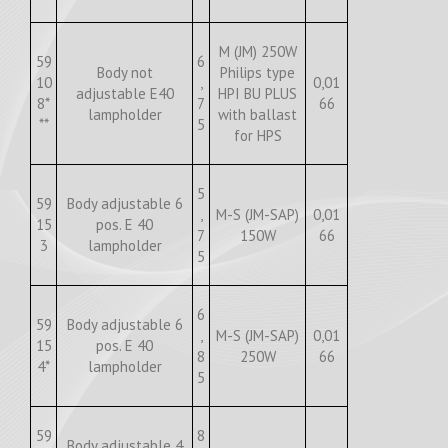
M (JM) 250W
59
6
Body not
Philips type
10
,
0,01
adjustable E40
HPI BU PLUS
8*
7
66
lampholder
with ballast
**
5
for HPS
5
59
Body adjustable 6
,
M-S (JM-SAP)
0,01
15
pos. E 40
7
150W
66
3
lampholder
5
6
59
Body adjustable 6
,
M-S (JM-SAP)
0,01
15
pos. E 40
8
250W
66
4*
lampholder
5
59
8
Body adjustable 4