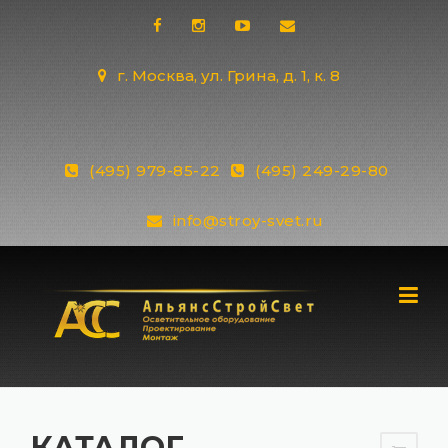
Skip
to
content
г. Москва, ул. Грина, д. 1, к. 8
(495) 979-85-22
(495) 249-29-80
info@stroy-svet.ru
КАТАЛОГ