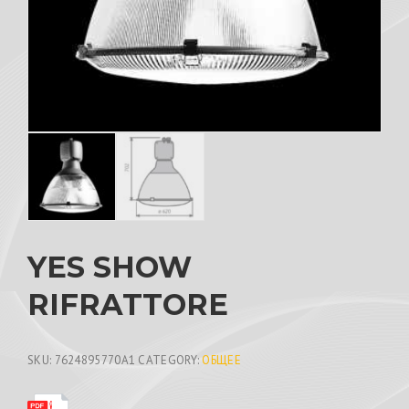
YES SHOW
RIFRATTORE
SKU:
7624895770A1
CATEGORY:
ОБЩЕЕ