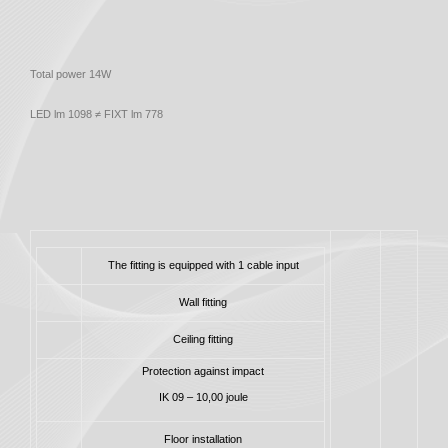
Total power 14W
LED lm 1098 ≠ FIXT lm 778
The fitting is equipped with 1 cable input
Wall fitting
Ceiling fitting
Protection against impact
IK 09 – 10,00 joule
Floor installation