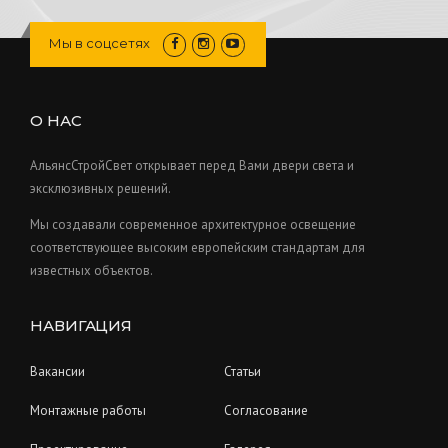
t
d
p
c
o
s
u
r
Мы в соцсетях
t
d
c
o
s
u
t
d
c
s
u
О НАС
t
c
s
t
АльянсСтройСвет открывает перед Вами двери света и
s
эксклюзивных решений.
Мы создавали современное архитектурное освещение
соответствующее высоким европейским стандартам для
известных объектов.
НАВИГАЦИЯ
Вакансии
Статьи
Монтажные работы
Согласование