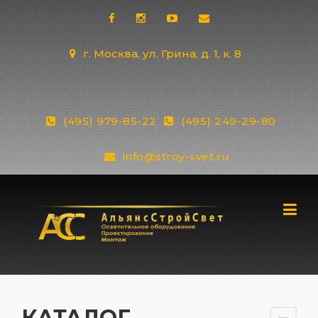
Skip
to
content
г. Москва, ул. Грина, д. 1, к. 8
(495) 979-85-22
(495) 249-29-80
info@stroy-svet.ru
КАТАЛОГ