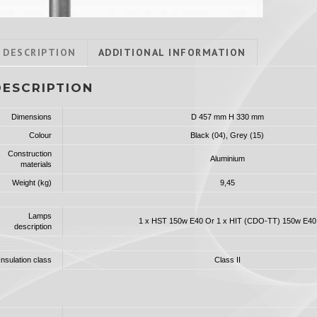
DESCRIPTION
ADDITIONAL INFORMATION
DESCRIPTION
Dimensions
D 457 mm H 330 mm
Colour
Black (04), Grey (15)
Construction
Aluminium
materials
Weight (kg)
9,45
Lamps
1 x HST 150w E40 Or 1 x HIT (CDO-TT) 150w E40
description
Insulation class
Class II