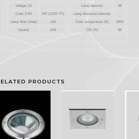
Voltage (V)
Lamp diameter
46
Code ZVEI
HIT (CDO-TT)
Lamp Maximum intensity
Lamp Watt (Watt)
150
Color temperature (K)
2800
Socket
E40
CRI (%)
85
RELATED PRODUCTS