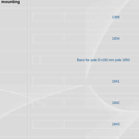
mounting
1399
1834
Base for pole D=100 mm pole 1850
1841
1842
1843