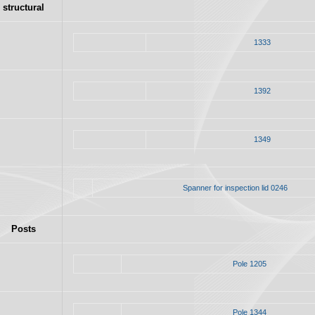
structural
1333
1392
1349
Spanner for inspection lid 0246
Posts
Pole 1205
Pole 1344