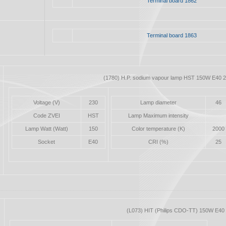
Terminal board 1862
Terminal board 1863
(1780) H.P. sodium vapour lamp HST 150W E40 2
Voltage (V)
230
Lamp diameter
46
Code ZVEI
HST
Lamp Maximum intensity
Lamp Watt (Watt)
150
Color temperature (K)
2000
Socket
E40
CRI (%)
25
(L073) HIT (Philips CDO-TT) 150W E40 2