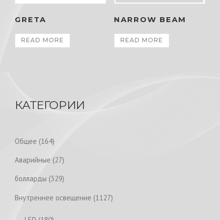
GRETA
NARROW BEAM
READ MORE
READ MORE
КАТЕГОРИИ
1
Общее
164
6
2
Аварийные
27
4
7
p
3
болларды
329
p
r
2
r
1
Внутреннее освещение
1127
o
9
o
1
d
p
1
LED
180