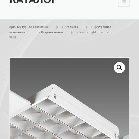
Архитектурное освещение
>
Products
>
Внутреннее
освещение
>
Встраиваемые
>
Comfortlight T5 – matt
99.85