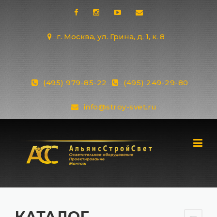
Skip
to
content
г. Москва, ул. Грина, д. 1, к. 8
(495) 979-85-22
(495) 249-29-80
info@stroy-svet.ru
КАТАЛОГ