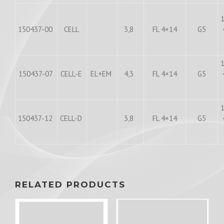
150437-00
CELL
3,8
FL 4×14
G5
150437-07
CELL-E
EL+EM
4,3
FL 4×14
G5
150437-12
CELL-D
3,8
FL 4×14
G5
RELATED PRODUCTS