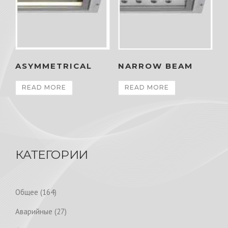
ASYMMETRICAL
NARROW BEAM
READ MORE
READ MORE
КАТЕГОРИИ
1
Общее
164
6
2
Аварийные
27
4
7