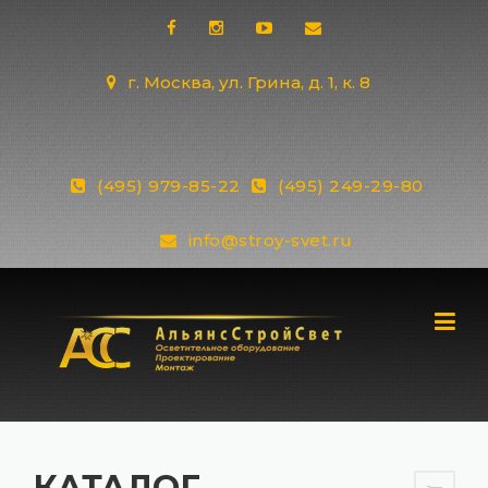
Skip
to
content
г. Москва, ул. Грина, д. 1, к. 8
(495) 979-85-22
(495) 249-29-80
info@stroy-svet.ru
КАТАЛОГ