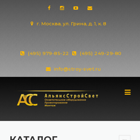
Skip
to
content
г. Москва, ул. Грина, д. 1, к. 8
(495) 979-85-22
(495) 249-29-80
info@stroy-svet.ru
КАТАЛОГ