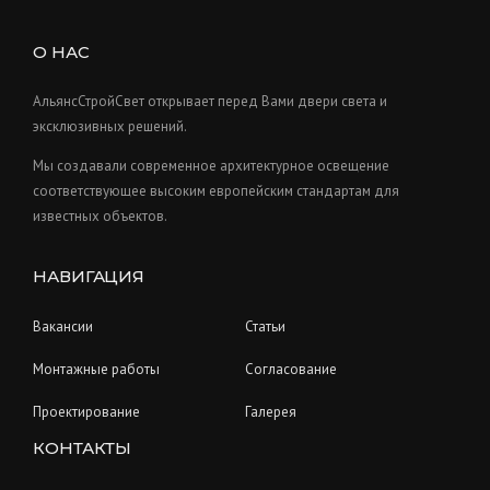
s
u
t
d
c
s
u
О НАС
t
c
s
t
АльянсСтройСвет открывает перед Вами двери света и
s
эксклюзивных решений.
Мы создавали современное архитектурное освещение
соответствующее высоким европейским стандартам для
известных объектов.
НАВИГАЦИЯ
Вакансии
Статьи
Монтажные работы
Согласование
Проектирование
Галерея
КОНТАКТЫ