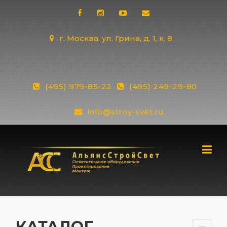
Skip
to
content
г. Москва, ул. Грина, д. 1, к. 8
(495) 979-85-22
(495) 249-29-80
info@stroy-svet.ru
КАТАЛОГ