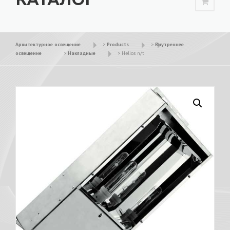
Архитектурное освещение
>
Products
>
Внутреннее
освещение
>
Накладные
>
Helios n/t