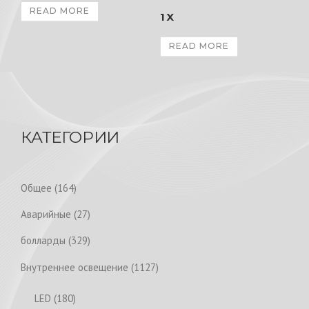
READ MORE
1X
READ MORE
КАТЕГОРИИ
1
Общее
164
6
2
Аварийные
27
4
7
p
3
болларды
329
p
r
2
r
1
Внутреннее освещение
1127
o
9
o
1
d
p
1
LED
180
d
2
u
r