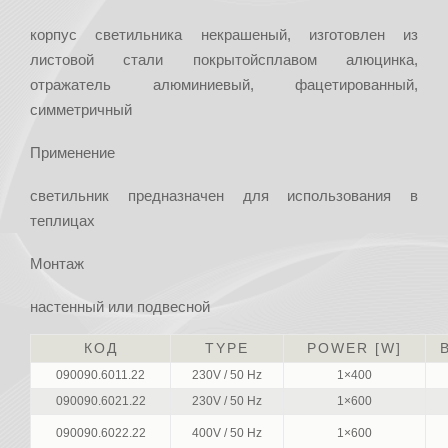
корпус светильника некрашеный, изготовлен из
листовой стали покрытойсплавом алюцинка,
отражатель алюминиевый, фацетированный,
симметричный
Применение
светильник предназначен для использования в
теплицах
Монтаж
настенный или подвесной
КОД
TYPE
POWER [W]
090090.6011.22
230V / 50 Hz
1×400
090090.6021.22
230V / 50 Hz
1×600
090090.6022.22
400V / 50 Hz
1×600