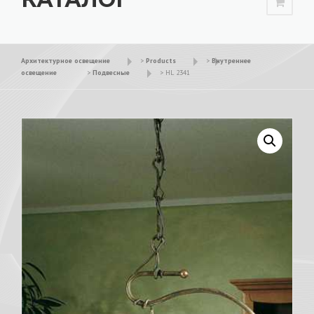
Архитектурное освещение
>
Products
>
Внутреннее
освещение
>
Подвесные
>
HL 2341