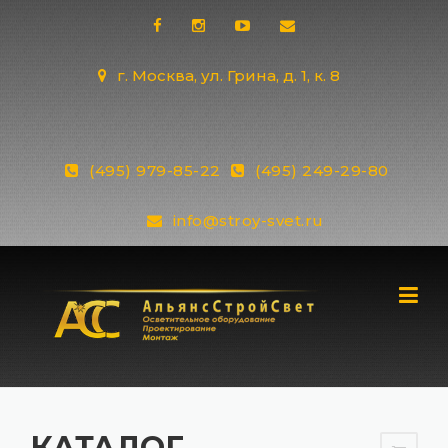
Skip
to
content
г. Москва, ул. Грина, д. 1, к. 8
(495) 979-85-22
(495) 249-29-80
info@stroy-svet.ru
КАТАЛОГ