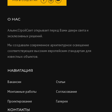
t
d
c
o
s
u
t
d
c
s
u
О НАС
t
c
s
t
АльянсСтройСвет открывает перед Вами двери света и
s
эксклюзивных решений.
Мы создавали современное архитектурное освещение
соответствующее высоким европейским стандартам для
известных объектов.
НАВИГАЦИЯ
Вакансии
Статьи
Монтажные работы
Согласование
Проектирование
Галерея
КОНТАКТЫ