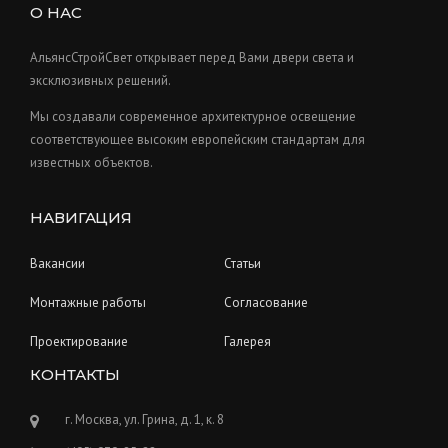
s
u
О НАС
t
c
s
t
АльянсСтройСвет открывает перед Вами двери света и
s
эксклюзивных решений.
Мы создавали современное архитектурное освещение
соответствующее высоким европейским стандартам для
известных объектов.
НАВИГАЦИЯ
Вакансии
Статьи
Монтажные работы
Согласование
Проектирование
Галерея
КОНТАКТЫ
г. Москва, ул. Грина, д. 1, к. 8