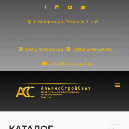
Skip
to
content
г. Москва, ул. Грина, д. 1, к. 8
(495) 979-85-22
(495) 249-29-80
info@stroy-svet.ru
КАТАЛОГ