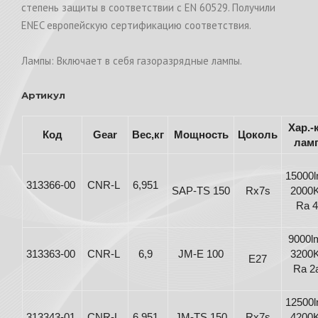
степень защиты в соответствии с EN 60529. Получили
ENEC европейскую сертификацию соответствия.
Лампы: Включает в себя газоразрядные лампы.
Артикул
Хар.-
Код
Gear
Вес,кг
Мощность
Цоколь
лам
15000l
313366-00
CNR-L
6,951
SAP-TS 150
Rx7s
2000
Ra 4
9000l
313363-00
CNR-L
6,9
JM-E 100
3200
E27
Ra 2
12500l
313343-01
CNR-L
6,951
JM-TS 150
Rx7s
4200