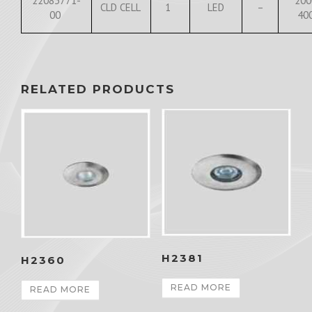
22083771-
200
CLD CELL
1
LED
–
00
40
RELATED PRODUCTS
H2381
H2360
READ MORE
READ MORE