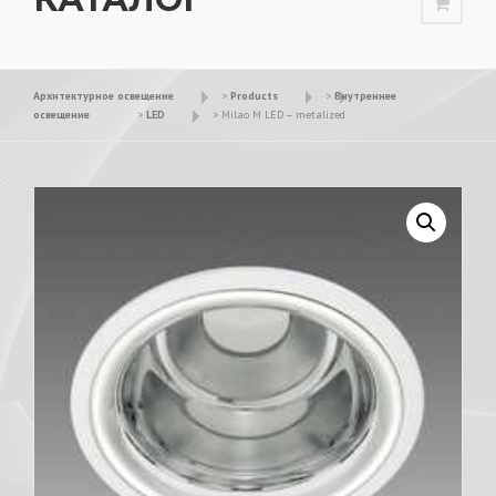
Архитектурное освещение
>
Products
>
Внутреннее
освещение
>
LED
>
Milao M LED – metalized