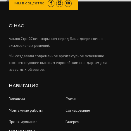
s
u
r
Мы в соцсетях
t
d
c
o
s
u
t
d
c
s
u
О НАС
t
c
s
t
АльянсСтройСвет открывает перед Вами двери света и
s
эксклюзивных решений.
Мы создавали современное архитектурное освещение
соответствующее высоким европейским стандартам для
известных объектов.
НАВИГАЦИЯ
Вакансии
Статьи
Монтажные работы
Согласование
Проектирование
Галерея