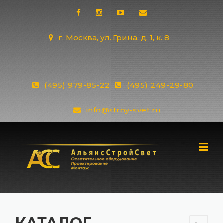
Skip
to
content
г. Москва, ул. Грина, д. 1, к. 8
(495) 979-85-22
(495) 249-29-80
info@stroy-svet.ru
КАТАЛОГ