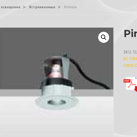
 освещение
>
Встраиваемые
>
Pinhole
Pi
SKU:
5
ВСТРА
ОФИС