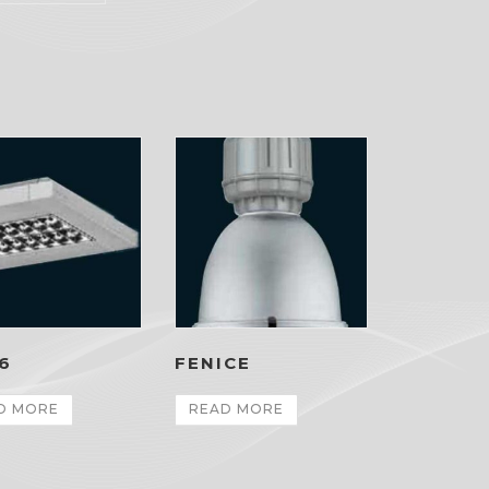
6
FENICE
D MORE
READ MORE