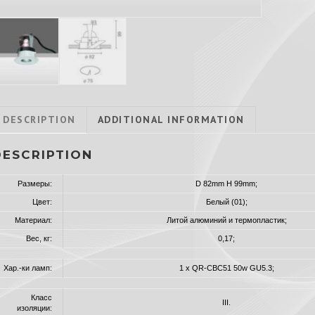
DESCRIPTION
ADDITIONAL INFORMATION
DESCRIPTION
Размеры:
D 82mm H 99mm;
Цвет:
Белый (01);
Материал:
Литой алюминий и термопластик;
Вес, кг:
0,17;
Хар.-ки ламп:
1 x QR-CBC51 50w GU5.3;
Класс
III.
изоляции: