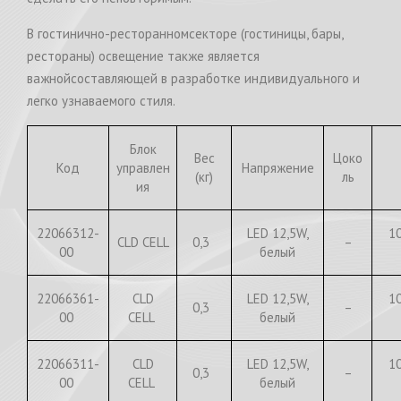
В гостинично-ресторанномсекторе (гостиницы, бары,
рестораны) освещение также является
важнойсоставляющей в разработке индивидуального и
легко узнаваемого стиля.
Блок
Вес
Цоко
Код
управлен
Напряжение
(кг)
ль
ия
22066312-
LED 12,5W,
1
CLD CELL
0,3
–
00
белый
22066361-
CLD
LED 12,5W,
1
0,3
–
00
CELL
белый
22066311-
CLD
LED 12,5W,
1
0,3
–
00
CELL
белый