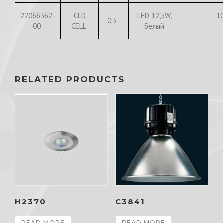
22066362-
CLD
LED 12,5W,
1
0,3
–
00
CELL
белый
RELATED PRODUCTS
H2370
C3841
READ MORE
READ MORE