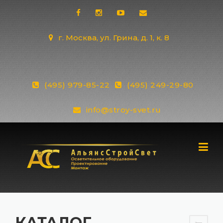
Skip
to
content
г. Москва, ул. Грина, д. 1, к. 8
(495) 979-85-22
(495) 249-29-80
info@stroy-svet.ru
КАТАЛОГ