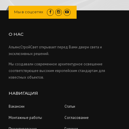
t
d
p
c
o
s
u
r
Мы в соцсетях
t
d
c
o
s
u
t
d
c
s
u
О НАС
t
c
s
t
АльянсСтройСвет открывает перед Вами двери света и
s
эксклюзивных решений.
Мы создавали современное архитектурное освещение
соответствующее высоким европейским стандартам для
известных объектов.
НАВИГАЦИЯ
Вакансии
Статьи
Монтажные работы
Согласование
Проектирование
Галерея