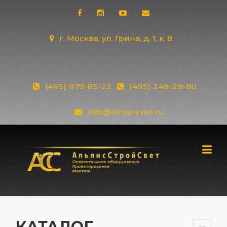
Skip
to
content
г. Москва, ул. Грина, д. 1, к. 8
(495) 979-85-22
(495) 249-29-80
info@stroy-svet.ru
КАТАЛОГ